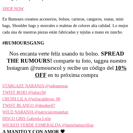
SHOP NOW
En Rumours creamos accesorios, bolsos, carteras, canguros, reatas, mini
bags, Shoulder bags y morrales o maletas de colores alta calidad. Lo mejor
cada una de nuestras piezas están fabricadas y tejidas a mano en zuncho.
#RUMOURSGANG
Nos encanta verte feliz usando tu bolso.
SPREAD
THE RUMOURS!
comparte tu foto, taggea nuestro
Instagram @rumourscol y recibe un código del
10%
OFF
en tu próxima compra
STARGAZE NARANJA @jadeamigaa
TWIST ROJO @tafurc94
CRUSH LILA @sofiacalderon_00
TWIST BLANCO @dmaher07
WILD NARANJA @patriciaromandiaz
DISCO GRIS Gabriela León
WICKED VERDE ESMERALDA @danielamurrillop
A MANITO Y CON AMOR 💗